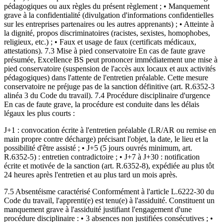
pédagogiques ou aux règles du présent règlement ; • Manquement
grave à la confidentialité (divulgation d'informations confidentielles
sur les entreprises partenaires ou les autres apprenants) ; • Atteinte à
la dignité, propos discriminatoires (racistes, sexistes, homophobes,
religieux, etc.) ; • Faux et usage de faux (certificats médicaux,
attestations). 7.3 Mise à pied conservatoire En cas de faute grave
présumée, Excellence BS peut prononcer immédiatement une mise à
pied conservatoire (suspension de l'accès aux locaux et aux activités
pédagogiques) dans l'attente de l'entretien préalable. Cette mesure
conservatoire ne préjuge pas de la sanction définitive (art. R.6352-3
alinéa 3 du Code du travail). 7.4 Procédure disciplinaire d'urgence
En cas de faute grave, la procédure est conduite dans les délais
légaux les plus courts :
J+1 : convocation écrite à l'entretien préalable (LR/AR ou remise en
main propre contre décharge) précisant l'objet, la date, le lieu et la
possibilité d'être assisté ; • J+5 (5 jours ouvrés minimum, art.
R.6352-5) : entretien contradictoire ; • J+7 à J+30 : notification
écrite et motivée de la sanction (art. R.6352-8), expédiée au plus tôt
24 heures après l'entretien et au plus tard un mois après.
7.5 Absentéisme caractérisé Conformément à l'article L.6222-30 du
Code du travail, l'apprenti(e) est tenu(e) à l'assiduité. Constituent un
manquement grave à l'assiduité justifiant l'engagement d'une
procédure disciplinaire : • 3 absences non justifiées consécutives ; •