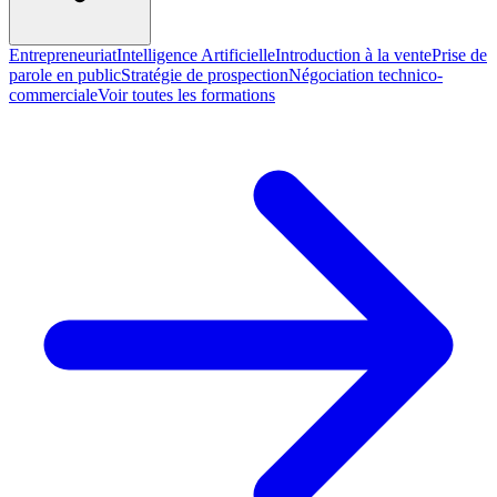
Entrepreneuriat
Intelligence Artificielle
Introduction à la vente
Prise de
parole en public
Stratégie de prospection
Négociation technico-
commerciale
Voir toutes les formations