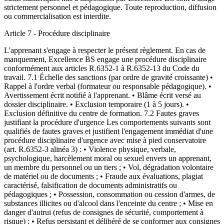
strictement personnel et pédagogique. Toute reproduction, diffusion
ou commercialisation est interdite.
Article 7 - Procédure disciplinaire
L'apprenant s'engage à respecter le présent règlement. En cas de
manquement, Excellence BS engage une procédure disciplinaire
conformément aux articles R.6352-1 à R.6352-13 du Code du
travail. 7.1 Échelle des sanctions (par ordre de gravité croissante) •
Rappel à l'ordre verbal (formateur ou responsable pédagogique). •
Avertissement écrit notifié à l'apprenant. • Blâme écrit versé au
dossier disciplinaire. • Exclusion temporaire (1 à 5 jours). •
Exclusion définitive du centre de formation. 7.2 Fautes graves
justifiant la procédure d'urgence Les comportements suivants sont
qualifiés de fautes graves et justifient l'engagement immédiat d'une
procédure disciplinaire d'urgence avec mise à pied conservatoire
(art. R.6352-3 alinéa 3) : • Violence physique, verbale,
psychologique, harcèlement moral ou sexuel envers un apprenant,
un membre du personnel ou un tiers ; • Vol, dégradation volontaire
de matériel ou de documents ; • Fraude aux évaluations, plagiat
caractérisé, falsification de documents administratifs ou
pédagogiques ; • Possession, consommation ou cession d'armes, de
substances illicites ou d'alcool dans l'enceinte du centre ; • Mise en
danger d'autrui (refus de consignes de sécurité, comportement à
risque) ; • Refus persistant et délibéré de se conformer aux consignes