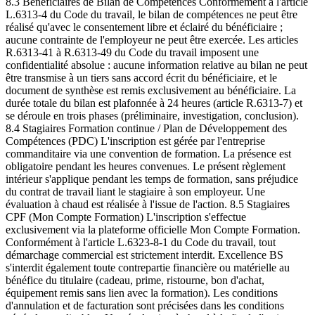
8.3 Bénéficiaires de Bilan de Compétences Conformément à l'article
L.6313-4 du Code du travail, le bilan de compétences ne peut être
réalisé qu'avec le consentement libre et éclairé du bénéficiaire ;
aucune contrainte de l'employeur ne peut être exercée. Les articles
R.6313-41 à R.6313-49 du Code du travail imposent une
confidentialité absolue : aucune information relative au bilan ne peut
être transmise à un tiers sans accord écrit du bénéficiaire, et le
document de synthèse est remis exclusivement au bénéficiaire. La
durée totale du bilan est plafonnée à 24 heures (article R.6313-7) et
se déroule en trois phases (préliminaire, investigation, conclusion).
8.4 Stagiaires Formation continue / Plan de Développement des
Compétences (PDC) L'inscription est gérée par l'entreprise
commanditaire via une convention de formation. La présence est
obligatoire pendant les heures convenues. Le présent règlement
intérieur s'applique pendant les temps de formation, sans préjudice
du contrat de travail liant le stagiaire à son employeur. Une
évaluation à chaud est réalisée à l'issue de l'action. 8.5 Stagiaires
CPF (Mon Compte Formation) L'inscription s'effectue
exclusivement via la plateforme officielle Mon Compte Formation.
Conformément à l'article L.6323-8-1 du Code du travail, tout
démarchage commercial est strictement interdit. Excellence BS
s'interdit également toute contrepartie financière ou matérielle au
bénéfice du titulaire (cadeau, prime, ristourne, bon d'achat,
équipement remis sans lien avec la formation). Les conditions
d'annulation et de facturation sont précisées dans les conditions