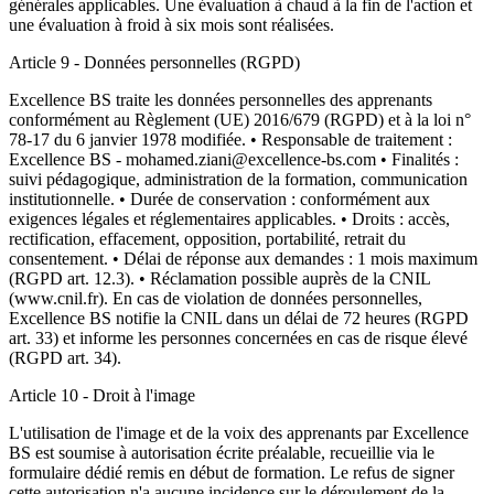
générales applicables. Une évaluation à chaud à la fin de l'action et
une évaluation à froid à six mois sont réalisées.
Article 9 - Données personnelles (RGPD)
Excellence BS traite les données personnelles des apprenants
conformément au Règlement (UE) 2016/679 (RGPD) et à la loi n°
78-17 du 6 janvier 1978 modifiée. • Responsable de traitement :
Excellence BS - mohamed.ziani@excellence-bs.com • Finalités :
suivi pédagogique, administration de la formation, communication
institutionnelle. • Durée de conservation : conformément aux
exigences légales et réglementaires applicables. • Droits : accès,
rectification, effacement, opposition, portabilité, retrait du
consentement. • Délai de réponse aux demandes : 1 mois maximum
(RGPD art. 12.3). • Réclamation possible auprès de la CNIL
(www.cnil.fr). En cas de violation de données personnelles,
Excellence BS notifie la CNIL dans un délai de 72 heures (RGPD
art. 33) et informe les personnes concernées en cas de risque élevé
(RGPD art. 34).
Article 10 - Droit à l'image
L'utilisation de l'image et de la voix des apprenants par Excellence
BS est soumise à autorisation écrite préalable, recueillie via le
formulaire dédié remis en début de formation. Le refus de signer
cette autorisation n'a aucune incidence sur le déroulement de la