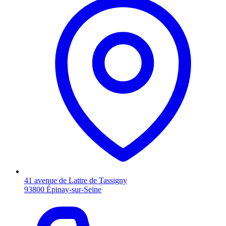
41 avenue de Lattre de Tassigny
93800 Épinay-sur-Seine