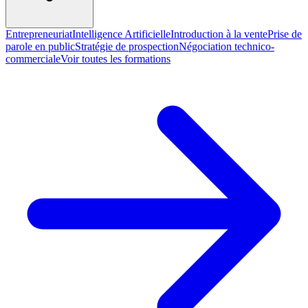
Entrepreneuriat
Intelligence Artificielle
Introduction à la vente
Prise de
parole en public
Stratégie de prospection
Négociation technico-
commerciale
Voir toutes les formations